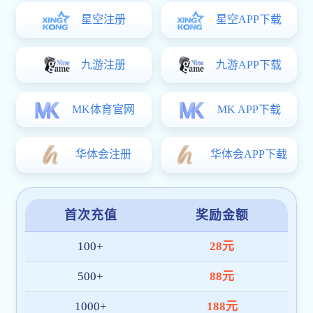
2026-08-01
9 次浏览
德尚与法国队球员单独沟通解释战术决策与选人思路
2026-07-29
9 次浏览