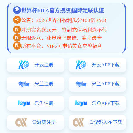
卡梅隆卡尔分享控卫经验强调吸引包夹后及时分球的重
要性
2026-08-03
6 次浏览
曼联积极寻求替补门将计划送走巴延德尔希顿将继续留
队