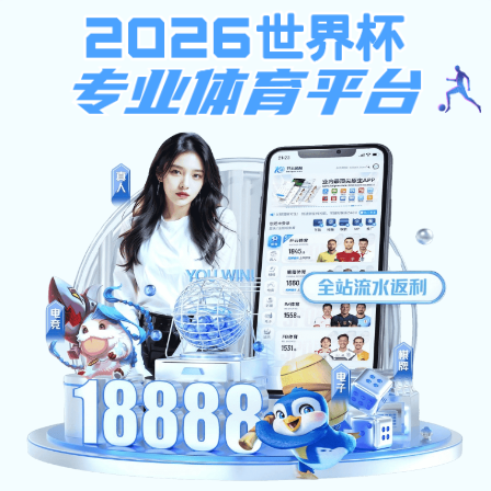
注册入口
首页
体育动态
全部
最新
热门
推荐